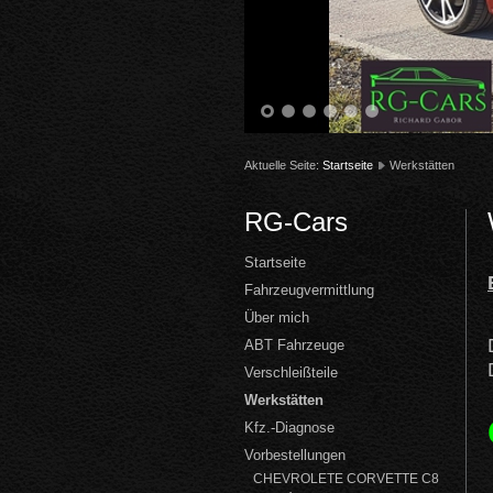
1
2
3
4
5
6
Aktuelle Seite:
Startseite
Werkstätten
RG-Cars
Startseite
Fahrzeugvermittlung
Über mich
ABT Fahrzeuge
Verschleißteile
Werkstätten
Kfz.-Diagnose
Vorbestellungen
CHEVROLETE CORVETTE C8