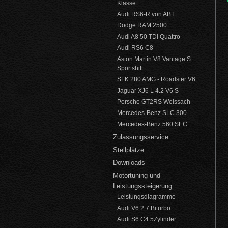
Klasse
Audi RS6-R von ABT
Dodge RAM 2500
Audi A8 50 TDI Quattro
Audi RS6 C8
Aston Martin V8 Vantage S
Sportshift
SLK 280 AMG - Roadster V6
Jaguar XJ6 L 4.2 V6 S
Porsche GT2RS Weissach
Mercedes-Benz SLC 300
Mercedes-Benz 560 SEC
Zulassungsservice
Stellplätze
Downloads
Motortuning und
Leistungssteigerung
Leistungsdiagramme
Audi V6 2.7 Biturbo
Audi S6 C4 5Zylinder