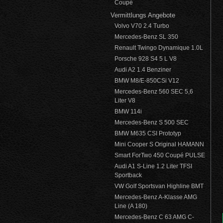
Coupé
Vermittlungs Angebote
Volvo V70 2.4 Turbo
Mercedes-Benz SL 350
Renault Twingo Dynamique 1.0L
Porsche 928 S4 5 L V8
Audi A2 1.4 Benziner
BMW M8/E-850CSi V12
Mercedes-Benz 560 SEC 5,6
Liter V8
BMW 114i
Mercedes-Benz S 500 SEC
BMW M635 CSI Prototyp
Mini Cooper S Original HAMANN
Smart ForTwo 450 Coupé PULSE
Audi A1 S-Line 1.2 Liter TFSI
Sportback
VW Golf Sportsvan Highline BMT
Mercedes-Benz A-Klasse AMG
Line (A 180)
Mercedes-Benz C 63 AMG C-