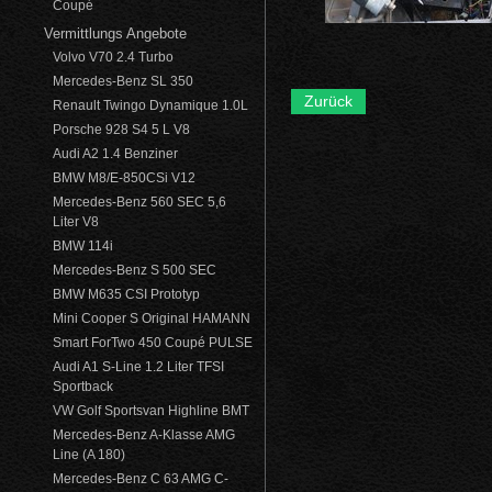
Coupé
Vermittlungs Angebote
Volvo V70 2.4 Turbo
Mercedes-Benz SL 350
Zurück
Renault Twingo Dynamique 1.0L
Porsche 928 S4 5 L V8
Audi A2 1.4 Benziner
BMW M8/E-850CSi V12
Mercedes-Benz 560 SEC 5,6
Liter V8
BMW 114i
Mercedes-Benz S 500 SEC
BMW M635 CSI Prototyp
Mini Cooper S Original HAMANN
Smart ForTwo 450 Coupé PULSE
Audi A1 S-Line 1.2 Liter TFSI
Sportback
VW Golf Sportsvan Highline BMT
Mercedes-Benz A-Klasse AMG
Line (A 180)
Mercedes-Benz C 63 AMG C-