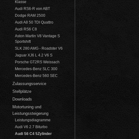
Klasse
Audi RS6-R von ABT
Dodge RAM 2500
Audi A8 50 TDI Quattro
Audi RS6 C8
Aston Martin V8 Vantage S
Sportshift
SLK 280 AMG - Roadster V6
Jaguar XJ6 L 4.2 V6 S
Porsche GT2RS Weissach
Mercedes-Benz SLC 300
Mercedes-Benz 560 SEC
Zulassungsservice
Stellplätze
Downloads
Motortuning und
Leistungssteigerung
Leistungsdiagramme
Audi V6 2.7 Biturbo
Audi S6 C4 5Zylinder