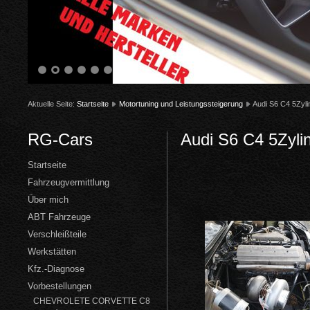
1
2
3
4
5
6
Aktuelle Seite:
Startseite
Motortuning und Leistungssteigerung
Audi S6 C4 5Zyli
RG-Cars
Audi S6 C4 5Zyli
Startseite
Fahrzeugvermittlung
Über mich
ABT Fahrzeuge
Verschleißteile
Werkstätten
Kfz.-Diagnose
Vorbestellungen
CHEVROLETE CORVETTE C8