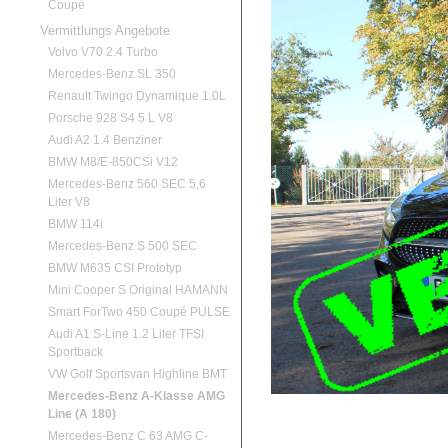
Coupé
Vermittlungs Angebote
Volvo V70 2.4 Turbo
Mercedes-Benz SL 350
Renault Twingo Dynamique 1.0L
Porsche 928 S4 5 L V8
Audi A2 1.4 Benziner
BMW M8/E-850CSi V12
Mercedes-Benz 560 SEC 5,6
Liter V8
BMW 114i
Mercedes-Benz S 500 SEC
BMW M635 CSI Prototyp
Mini Cooper S Original HAMANN
Smart ForTwo 450 Coupé PULSE
Audi A1 S-Line 1.2 Liter TFSI
Sportback
VW Golf Sportsvan Highline BMT
Mercedes-Benz A-Klasse AMG
Line (A 180)
Mercedes-Benz C 63 AMG C-