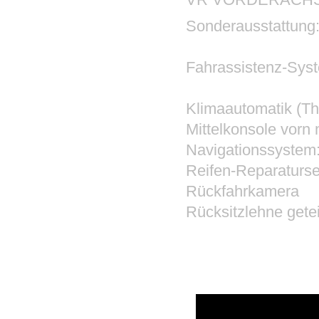
Sonderausstattung
Fahrassistenz-Syst
Klimaautomatik (Th
Mittelkonsole vorn 
Navigationssystem:
Reifen-Reparaturset 
Rückfahrkamera
Rücksitzlehne getei