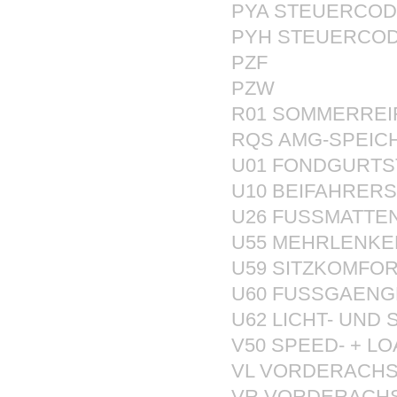
PYA STEUERCOD
PYH STEUERCOD
PZF
PZW
R01 SOMMERREI
RQS AMG-SPEIC
U01 FONDGURTS
U10 BEIFAHRER
U26 FUSSMATTEN
U55 MEHRLENK
U59 SITZKOMFOR
U60 FUSSGAENG
U62 LICHT- UND
V50 SPEED- + L
VL VORDERACHS
VR VORDERACH