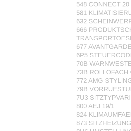
548 CONNECT 20 
581 KLIMATISIE
632 SCHEINWER
666 PRODUKTSC
TRANSPORTOES
677 AVANTGARD
6P5 STEUERCOD
70B WARNWESTE
73B ROLLOFACH
772 AMG-STYLIN
79B VORRUESTU
7U3 SITZTYPVAR
800 AEJ 19/1
824 KLIMAUMFA
873 SITZHEIZUN