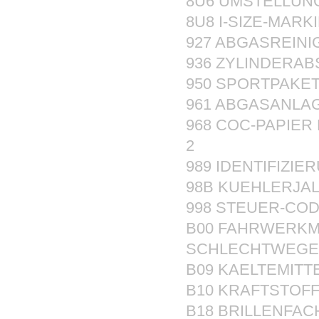
8U6 UMSTELLUN
8U8 I-SIZE-MARK
927 ABGASREINI
936 ZYLINDERA
950 SPORTPAKE
961 ABGASANLAG
968 COC-PAPIER
2
989 IDENTIFIZI
98B KUEHLERJA
998 STEUER-COD
B00 FAHRWERK
SCHLECHTWEGE
B09 KAELTEMIT
B10 KRAFTSTOF
B18 BRILLENFAC