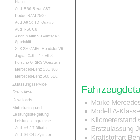
Klasse
Audi RS6-R von ABT
Dodge RAM 2500
Audi A8 50 TDI Quattro
Audi RS6 C8
Aston Martin V8 Vantage S
Sportshift
SLK 280 AMG - Roadster V6
Jaguar XJ6 L 4.2 V6 S
Porsche GT2RS Weissach
Mercedes-Benz SLC 300
Mercedes-Benz 560 SEC
Zulassungsservice
Fahrzeugdeta
Stellplätze
Downloads
Marke
Mercedes
Motortuning und
Modell
A-Klasse
Leistungssteigerung
Kilometerstand
6
Leistungsdiagramme
Erstzulassung
J
Audi V6 2.7 Biturbo
Audi S6 C4 5Zylinder
Kraftstoffart
Ben