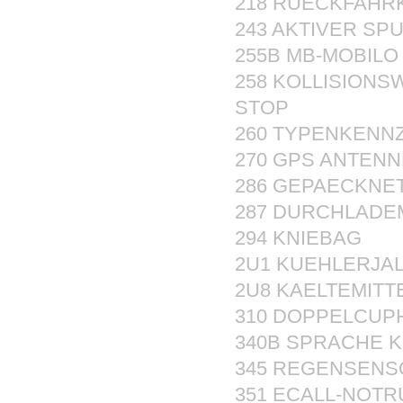
218 RUECKFAHR
243 AKTIVER SP
255B MB-MOBILO
258 KOLLISIONS
STOP
260 TYPENKENN
270 GPS ANTENN
286 GEPAECKNET
287 DURCHLADE
294 KNIEBAG
2U1 KUEHLERJA
2U8 KAELTEMITT
310 DOPPELCUP
340B SPRACHE K
345 REGENSENS
351 ECALL-NOT