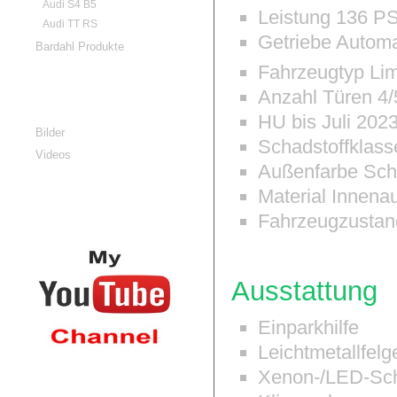
Audi S4 B5
Leistung
136 P
Audi TT RS
Getriebe
Automa
Bardahl Produkte
Fahrzeugtyp
Lim
Anzahl Türen
4/
Galerien
HU bis
Juli 202
Bilder
Schadstoffklass
Videos
Außenfarbe
Sch
Material Innena
RG-Cars Videos
Fahrzeugzustan
auf YouTube
Ausstattung
Einparkhilfe
Leichtmetallfelg
Xenon-/LED-Sch
Rechtliches