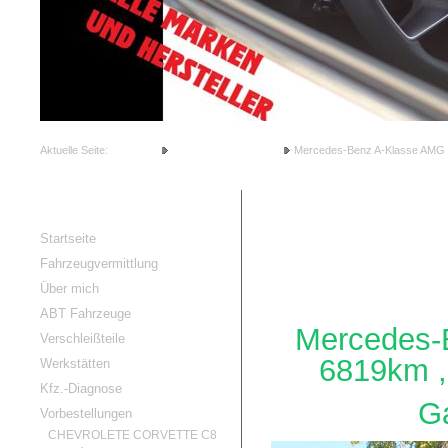
1
2
3
4
5
6
Aktuelle Seite:
Startseite
Vermittlungs Angebote
Mercedes-Benz A-Klasse AMG L
RG-Cars
Mercedes-Ben
Startseite
Fahrzeugvermittlung
Über mich
ABT Fahrzeuge
Mercedes-B
Verschleißteile
6819km ,
Werkstätten
Kfz.-Diagnose
Ga
Vorbestellungen
CHEVROLETE CORVETTE C8