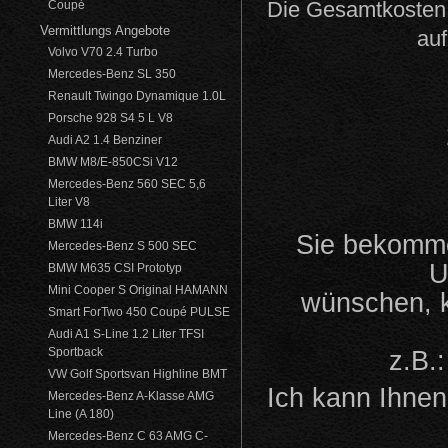
Die Gesamtkosten 
Coupé
Vermittlungs Angebote
auf
Volvo V70 2.4 Turbo
Mercedes-Benz SL 350
Renault Twingo Dynamique 1.0L
Porsche 928 S4 5 L V8
Audi A2 1.4 Benziner
BMW M8/E-850CSi V12
Mercedes-Benz 560 SEC 5,6
Liter V8
BMW 114i
Sie bekomme
Mercedes-Benz S 500 SEC
U
BMW M635 CSI Prototyp
Mini Cooper S Original HAMANN
wünschen, k
Smart ForTwo 450 Coupé PULSE
Audi A1 S-Line 1.2 Liter TFSI
Sportback
z.B.
VW Golf Sportsvan Highline BMT
Ich kann Ihnen
Mercedes-Benz A-Klasse AMG
Line (A 180)
Mercedes-Benz C 63 AMG C-