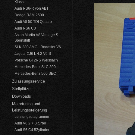
Klasse
Audi RS6-R von ABT
Dodge RAM 2500
Audi A8 50 TDI Quattro
Audi RS6 C8
Aston Martin V8 Vantage S
Sportshift
SLK 280 AMG - Roadster V6
Jaguar XJ6 L 4.2 V6 S
Porsche GT2RS Weissach
Mercedes-Benz SLC 300
Mercedes-Benz 560 SEC
Zulassungsservice
Stellplätze
Downloads
Motortuning und
Leistungssteigerung
Leistungsdiagramme
Audi V6 2.7 Biturbo
Audi S6 C4 5Zylinder