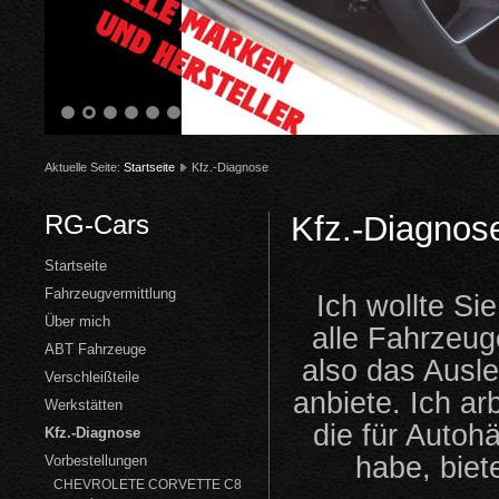
1
2
3
4
5
6
Aktuelle Seite:
Startseite
Kfz.-Diagnose
RG-Cars
Kfz.-Diagnos
Startseite
Fahrzeugvermittlung
Ich wollte Si
Über mich
alle Fahrzeug
ABT Fahrzeuge
also das Ausle
Verschleißteile
anbiete.
Ich ar
Werkstätten
die für Autoh
Kfz.-Diagnose
habe, biet
Vorbestellungen
CHEVROLETE CORVETTE C8