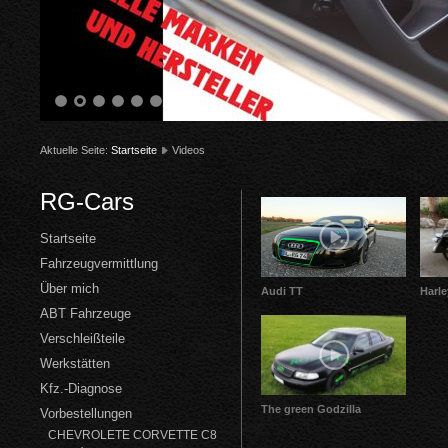
1
2
3
4
5
6
Aktuelle Seite:
Startseite
Videos
RG-Cars
Startseite
Fahrzeugvermittlung
Über mich
Audi TT
Harl
ABT Fahrzeuge
Verschleißteile
Werkstätten
Kfz.-Diagnose
The green Godzilla
Vorbestellungen
CHEVROLETE CORVETTE C8