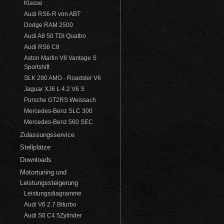
Klasse
Audi RS6-R von ABT
Dodge RAM 2500
Audi A8 50 TDI Quattro
Audi RS6 C8
Aston Martin V8 Vantage S
Sportshift
SLK 280 AMG - Roadster V6
Jaguar XJ6 L 4.2 V6 S
Porsche GT2RS Weissach
Mercedes-Benz SLC 300
Mercedes-Benz 560 SEC
Zulassungsservice
Stellplätze
Downloads
Motortuning und
Leistungssteigerung
Leistungsdiagramme
Audi V6 2.7 Biturbo
Audi S6 C4 5Zylinder