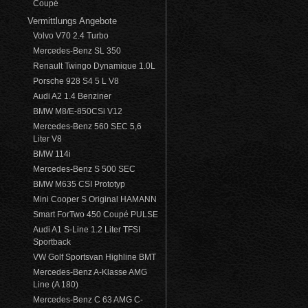
Coupé
Vermittlungs Angebote
Volvo V70 2.4 Turbo
Mercedes-Benz SL 350
Renault Twingo Dynamique 1.0L
Porsche 928 S4 5 L V8
Audi A2 1.4 Benziner
BMW M8/E-850CSi V12
Mercedes-Benz 560 SEC 5,6
Liter V8
BMW 114i
Mercedes-Benz S 500 SEC
BMW M635 CSI Prototyp
Mini Cooper S Original HAMANN
Smart ForTwo 450 Coupé PULSE
Audi A1 S-Line 1.2 Liter TFSI
Sportback
VW Golf Sportsvan Highline BMT
Mercedes-Benz A-Klasse AMG
Line (A 180)
Mercedes-Benz C 63 AMG C-