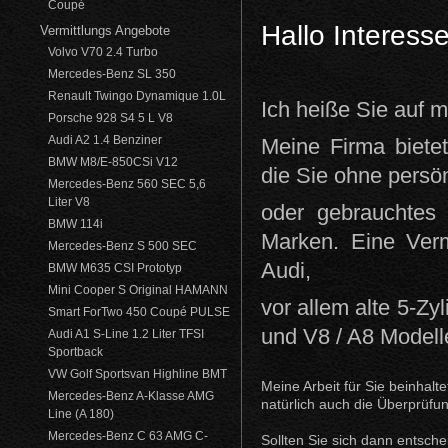
Coupé
Hallo Interes
Vermittlungs Angebote
Volvo V70 2.4 Turbo
Mercedes-Benz SL 350
Renault Twingo Dynamique 1.0L
Ich heiße Sie auf 
Porsche 928 S4 5 L V8
Audi A2 1.4 Benziner
Meine Firma bietet
BMW M8/E-850CSi V12
die Sie ohne persö
Mercedes-Benz 560 SEC 5,6
Liter V8
oder gebrauchtes
BMW 114i
Marken. Eine Verm
Mercedes-Benz S 500 SEC
Audi,
BMW M635 CSI Prototyp
Mini Cooper S Original HAMANN
vor allem alte 5-Zy
Smart ForTwo 450 Coupé PULSE
und V8 / A8 Modelle
Audi A1 S-Line 1.2 Liter TFSI
Sportback
VW Golf Sportsvan Highline BMT
Meine Arbeit für Sie beinhal
Mercedes-Benz A-Klasse AMG
natürlich auch die Überprüfu
Line (A 180)
Mercedes-Benz C 63 AMG C-
Sollten Sie sich dann entsch