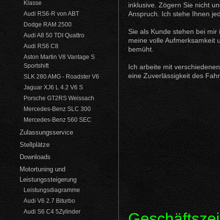
Klasse
inklusive. Zögern Sie nicht 
Anspruch. Ich stehe Ihnen je
Audi RS6-R von ABT
Dodge RAM 2500
Sie als Kunde stehen bei mir 
Audi A8 50 TDI Quattro
meine volle Aufmerksamkeit un
Audi RS6 C8
bemüht.
Aston Martin V8 Vantage S
Sportshift
Ich arbeite mit verschieden
eine Zuverlässigkeit des Fah
SLK 280 AMG - Roadster V6
Jaguar XJ6 L 4.2 V6 S
Porsche GT2RS Weissach
Mercedes-Benz SLC 300
Mercedes-Benz 560 SEC
Zulassungsservice
Stellplätze
Downloads
Motortuning und
Leistungssteigerung
Leistungsdiagramme
Audi V6 2.7 Biturbo
Audi S6 C4 5Zylinder
Geschäftszei