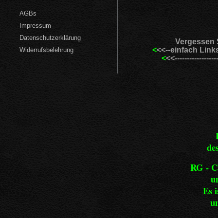
AGBs
Impressum
Datenschutzerklärung
Vergessen 
<
<<--einfach Lin
Widerrufsbelehrung
<
<<-------------------
de
RG - Ca
u
Es 
un