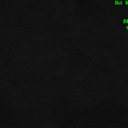
Bei R
B