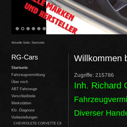
1
2
3
4
5
6
Aktuelle Seite:
Startseite
RG-Cars
Willkommen 
Startseite
Zugriffe: 215786
Fahrzeugvermittlung
Über mich
Inh. Richard
ABT Fahrzeuge
Verschleißteile
Fahrzeugvermit
Werkstätten
Kfz.-Diagnose
Diverser Hande
Vorbestellungen
CHEVROLETE CORVETTE C8