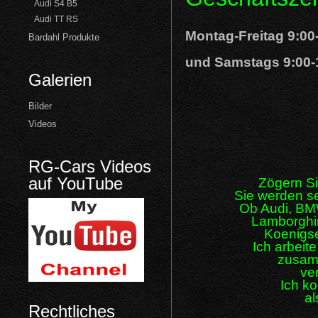
Audi S4 B5
Audi TT RS
Montag-Freitag 9:00
Bardahl Produkte
und Samstags 9:00-
Galerien
Bilder
Videos
RG-Cars Videos
auf YouTube
Zögern Si
Sie werden s
Ob Audi, BM
Lamborghin
Koenig
Ich arbeit
zusamm
ve
Ich k
al
Rechtliches