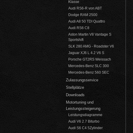
Klasse
Audi RS6-R von ABT
Dodge RAM 2500
Audi A8 50 TDI Quattro
Audi RS6 C8
Aston Martin V8 Vantage S
Sportshift
SLK 280 AMG - Roadster V6
Jaguar XJ6 L 4.2 V6 S
Porsche GT2RS Weissach
Mercedes-Benz SLC 300
Mercedes-Benz 560 SEC
Zulassungsservice
Stellplätze
Downloads
Motortuning und
Leistungssteigerung
Leistungsdiagramme
Audi V6 2.7 Biturbo
Audi S6 C4 5Zylinder