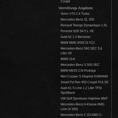
Coupé
Vermittlungs Angebote
Volvo V70 2.4 Turbo
Mercedes-Benz SL 350
Renault Twingo Dynamique 1.0L
Porsche 928 S4 5 L V8
Audi A2 1.4 Benziner
BMW M8/E-850CSi V12
Mercedes-Benz 560 SEC 5,6
Liter V8
BMW 114i
Mercedes-Benz S 500 SEC
BMW M635 CSI Prototyp
Mini Cooper S Original HAMANN
Smart ForTwo 450 Coupé PULSE
Audi A1 S-Line 1.2 Liter TFSI
Sportback
VW Golf Sportsvan Highline BMT
Mercedes-Benz A-Klasse AMG
Line (A 180)
Mercedes-Benz C 63 AMG C-