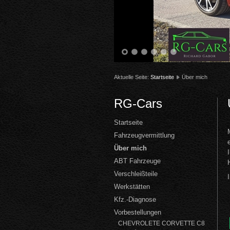
1
2
3
4
5
6
Aktuelle Seite:
Startseite
Über mich
RG-Cars
Startseite
Fahrzeugvermittlung
Über mich
ABT Fahrzeuge
Verschleißteile
Werkstätten
Kfz.-Diagnose
Vorbestellungen
CHEVROLETE CORVETTE C8