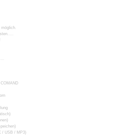
 möglich.
ten.....
!
...
PS COMAND
orn
elung
tisch)
onen)
speichen)
UX / USB / MP3)