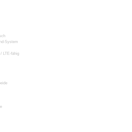
sch
und-System
 / LTE-fähig
beide
de