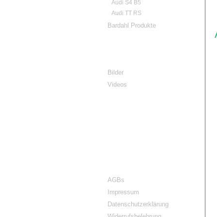
Audi S4 B5
Audi TT RS
Bardahl Produkte
Galerien
Bilder
Videos
RG-Cars Videos
auf YouTube
Rechtliches
AGBs
Impressum
Datenschutzerklärung
Widerrufsbelehrung