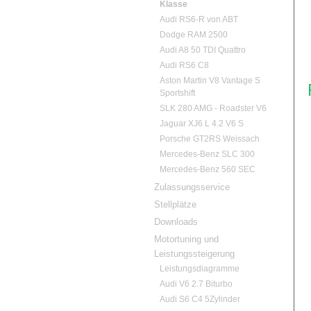
Klasse
Audi RS6-R von ABT
Dodge RAM 2500
Audi A8 50 TDI Quattro
Audi RS6 C8
Aston Martin V8 Vantage S
Sportshift
SLK 280 AMG - Roadster V6
Jaguar XJ6 L 4.2 V6 S
Porsche GT2RS Weissach
Mercedes-Benz SLC 300
Mercedes-Benz 560 SEC
Zulassungsservice
Stellplätze
Downloads
Motortuning und
Leistungssteigerung
Leistungsdiagramme
Audi V6 2.7 Biturbo
Audi S6 C4 5Zylinder