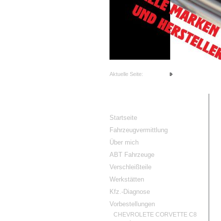
1
2
3
4
5
6
Aktuelle Seite:
Startseite
Vermittlungs Angeb
RG-Cars
Startseite
Fahrzeugvermittlung
Über mich
ABT Fahrzeuge
Verschleißteile
Werkstätten
Kfz.-Diagnose
Vorbestellungen
CHEVROLETE CORVETTE C8