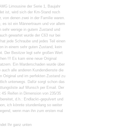
AMG Limousine der Serie 1, Baujahr
et ist, wird sich der Km-Stand noch
, von denen zwei in der Familie waren.
, es ist ein Männertraum und vor allem
och sehr wenige in gutem Zustand und
, auch gewartet wurde der C63 nur bei
hat jede Schraube und jedes Teil einen
en in einem sehr guten Zustand, kein
. Der Besitzer legt sehr großen Wert
chen !!! Es kam eine neue Original
ratzern. Ein Marderschaden wurde über
 auch alle anderen Kundendienste die
 Original und im perfekten Zustand zu
rtlich unterwegs. Dafür sorgt schon das
attungsliste auf Wunsch per Email. Der
t 4S Reifen in Dimension von 235/35
reitet, d.h.: Endlackt–gepulvert und
on, ich könnte stundenlang so weiter
ngegend, wenn man ihn zum ersten mal
ndet Ihr ganz unten