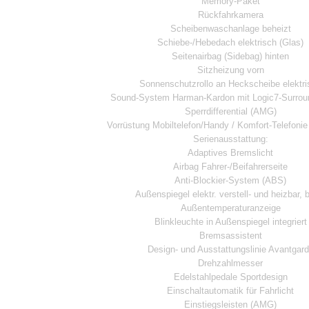
Memory-Paket
Rückfahrkamera
Scheibenwaschanlage beheizt
Schiebe-/Hebedach elektrisch (Glas)
Seitenairbag (Sidebag) hinten
Sitzheizung vorn
Sonnenschutzrollo an Heckscheibe elektri
Sound-System Harman-Kardon mit Logic7-Surro
Sperrdifferential (AMG)
Vorrüstung Mobiltelefon/Handy / Komfort-Telefonie
Serienausstattung:
Adaptives Bremslicht
Airbag Fahrer-/Beifahrerseite
Anti-Blockier-System (ABS)
Außenspiegel elektr. verstell- und heizbar, 
Außentemperaturanzeige
Blinkleuchte in Außenspiegel integriert
Bremsassistent
Design- und Ausstattungslinie Avantgar
Drehzahlmesser
Edelstahlpedale Sportdesign
Einschaltautomatik für Fahrlicht
Einstiegsleisten (AMG)