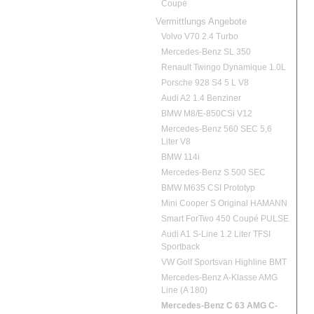
Coupé
Vermittlungs Angebote
Volvo V70 2.4 Turbo
Mercedes-Benz SL 350
Renault Twingo Dynamique 1.0L
Porsche 928 S4 5 L V8
Audi A2 1.4 Benziner
BMW M8/E-850CSi V12
Mercedes-Benz 560 SEC 5,6
Liter V8
BMW 114i
Mercedes-Benz S 500 SEC
BMW M635 CSI Prototyp
Mini Cooper S Original HAMANN
Smart ForTwo 450 Coupé PULSE
Audi A1 S-Line 1.2 Liter TFSI
Sportback
VW Golf Sportsvan Highline BMT
Mercedes-Benz A-Klasse AMG
Line (A 180)
Mercedes-Benz C 63 AMG C-