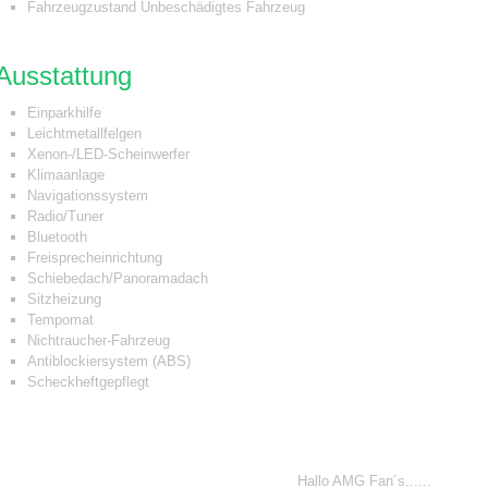
Fahrzeugzustand
Unbeschädigtes Fahrzeug
Ausstattung
Einparkhilfe
Leichtmetallfelgen
Xenon-/LED-Scheinwerfer
Klimaanlage
Navigationssystem
Radio/Tuner
Bluetooth
Freisprecheinrichtung
Schiebedach/Panoramadach
Sitzheizung
Tempomat
Nichtraucher-Fahrzeug
Antiblockiersystem (ABS)
Scheckheftgepflegt
Beschreibung
Hallo AMG Fan´s......