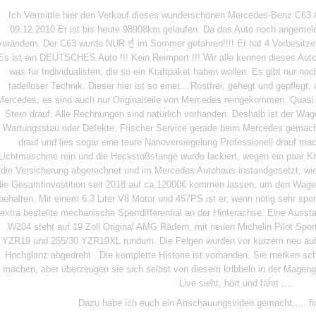
Ich Vermittle hier den Verkauf dieses wunderschönen Mercedes-Benz C63 
09.12.2010 Er ist bis heute 98908km gelaufen. Da das Auto noch angemeld
verändern. Der C63 wurde NUR ☝ im Sommer gefahren!!!! Er hat 4 Vorbesitzer
Es ist ein DEUTSCHES Auto !!! Kein Reimport !!! Wir alle kennen dieses Auto
was für Individualisten, die so ein Kraftpaket haben wollen. Es gibt nur n
tadelloser Technik. Dieser hier ist so einer....Rostfrei, gehegt und gepflegt
Mercedes, es sind auch nur Originalteile von Mercedes reingekommen. Quasi 
Stern drauf. Alle Rechnungen sind natürlich vorhanden. Deshalb ist der Wag
Wartungsstau oder Defekte. Frischer Service gerade beim Mercedes gemacht
drauf und lies sogar eine teure Nanoversiegelung Professionell drauf ma
Lichtmaschine rein und die Heckstoßstange wurde lackiert, wegen ein paar K
die Versicherung abgerechnet und im Mercedes Autohaus instandgesetzt, wie
die Gesamtinvestition seit 2018 auf ca.12000€ kommen lassen, um den Wagen
behalten. Mit einem 6.3 Liter V8 Motor und 457PS ist er, wenn nötig sehr spo
extra bestellte mechanische Sperrdifferential an der Hinterachse. Eine Ausst
W204 steht auf 19 Zoll Original AMG Rädern, mit neuen Michelin Pilot Spor
YZR19 und 255/30 YZR19XL rundum. Die Felgen wurden vor kurzem neu aufbe
Hochglanz abgedreht . Die komplette Historie ist vorhanden. Sie merken sch
machen, aber überzeugen sie sich selbst von diesem kribbeln in der Mage
Live sieht, hört und fährt.....
Dazu habe ich euch ein Anschauungsvideo gemacht,.... fi