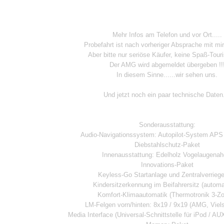
Mehr Infos am Telefon und vor Ort.....
Probefahrt ist nach vorheriger Absprache mit mir
Aber bitte nur seriöse Käufer, keine Spaß-Touris
Der AMG wird abgemeldet übergeben !!
In diesem Sinne......wir sehen uns.
Und jetzt noch ein paar technische Daten.
Sonderausstattung:
Audio-Navigationssystem: Autopilot-System A
Diebstahlschutz-Paket
Innenausstattung: Edelholz Vogelaugenah
Innovations-Paket
Keyless-Go Startanlage und Zentralverrieg
Kindersitzerkennung im Beifahrersitz (automa
Komfort-Klimaautomatik (Thermotronik 3-Z
LM-Felgen vorn/hinten: 8x19 / 9x19 (AMG, Viel
Media Interface (Universal-Schnittstelle für iPod / A